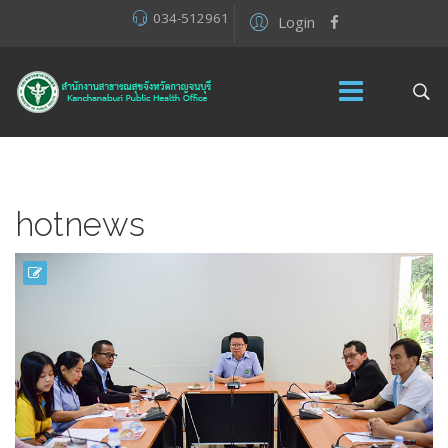
034-512961
Login
hotnews