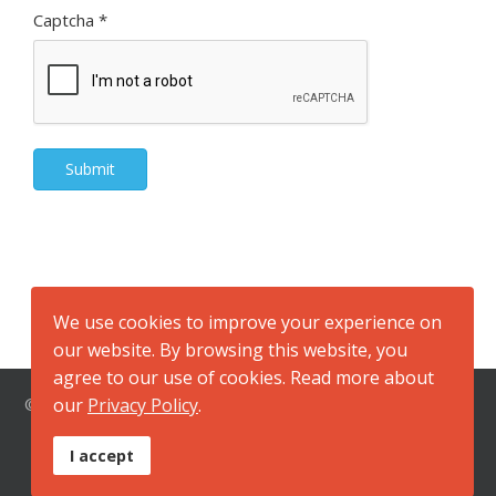
Captcha
*
Submit
We use cookies to improve your experience on
our website. By browsing this website, you
agree to our use of cookies. Read more about
our
Privacy Policy
.
© 2026 สำนักงานสาธารณสุขจังหวัดกาญจนบุรี ที่อยู่ ถนนแสงชู
โต ตำบลปากแพรก อำเภอเมือง จังหวัดกาญจนบุรี 71000
I accept
หมายเลขโทรศัพท์ 034-512961, 034-512417 หมายเลข
โทรสาร 034-511734 ,