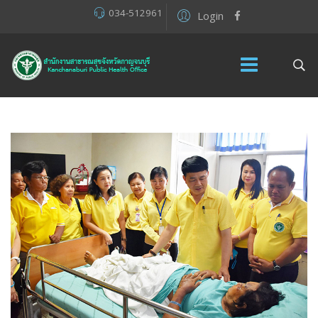
034-512961
Login