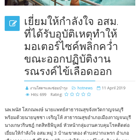
เยี่ยมให้กำลังใจ อสม.
ที่ได้รับอุบัติเหตุทำให้
มอเตอร์ไซค์พลิกคว่ำ
ขณะออกปฏิบัติงาน
รณรงค์ไข้เลือดออก
งานโสตฯและซ่อมบำรุง
hotnews
11 April 2019
Hits: 699
Rating:
นพ.พนัส โสภณพงษ์ นายแพทย์สาธารณสุขจังหวัดกาญจนบุรี
พร้อมด้วยนายนุชชา เจริญโห้ สาธารณสุขอำเภอเมืองกาญจนบุรี
นางเกษวรินชฎ์ กตสิทธิพิบูลย์ หัวหน้ากลุ่มงานควบคุมโรคติดต่อ
เยี่ยมให้กำลังใจ อสม.หมู่ 3 บ้านเขาตอง ตำบลปากแพรก อำเภอ