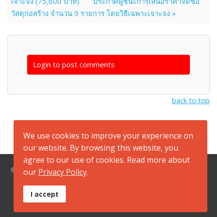
เจาะจง (75,600 บาท)
ประกาศผู้ชนะการเสนอราคาจัดซื้อ
วัสดุก่อสร้าง จำนวน 9 รายการ โดยวิธีเฉพาะเจาะจง »
Login to post comments
back to top
We use cookies to improve your experience on
our website. By browsing this website, you
agree to our use of cookies. Read more about
© 2026 สำนักงานสาธารณสุขจังหวัดกาญจนบุรี ที่อยู่ ถนนแสงชู
our
Privacy Policy
.
โต ตำบลปากแพรก อำเภอเมือง จังหวัดกาญจนบุรี 71000
หมายเลขโทรศัพท์ 034-512961, 034-512417 หมายเลข
I accept
โทรสาร 034-511734 ,