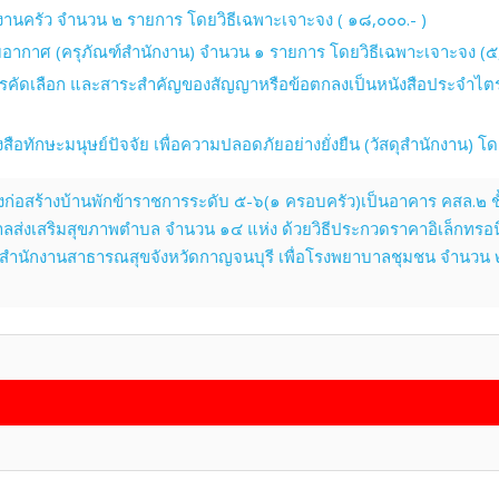
งานครัว จำนวน ๒ รายการ โดยวิธีเฉพาะเจาะจง ( ๑๘,๐๐๐.- )
บอากาศ (ครุภัณฑ์สำนักงาน) จำนวน ๑ รายการ โดยวิธีเฉพาะเจาะจง (๕
ับการคัดเลือก และสาระสำคัญของสัญญาหรือข้อตกลงเป็นหนังสือประจำไตร
อทักษะมนุษย์ปัจจัย เพื่อความปลอดภัยอย่างยั่งยืน (วัสดุสำนักงาน) โ
่อสร้างบ้านพักข้าราชการระดับ ๕-๖(๑ ครอบครัว)เป็นอาคาร คสล.๒ ชั
ส่งเสริมสุขภาพตำบล จำนวน ๑๔ แห่ง ด้วยวิธีประกวดราคาอิเล็กทรอนิ
ักงานสาธารณสุขจังหวัดกาญจนบุรี เพื่อโรงพยาบาลชุมชน จำนวน ๒ แห