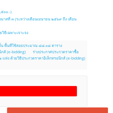
,๕๐๐.-)
มาสที่ ๓ (ระหว่างเดือนเมษายน ๒๕๖๙ ถึง เดือน
ดยวิธีเฉพาะเจาะจง
้น พื้นที่ใช้สอยประมาณ ๘๘.๐๘ ตาราง
กส์ (e-bidding)
ร่างประกาศประกวดราคาซื้อ
่ง ด้วยวิธีประกวดราคาอิเล็กทรอนิกส์ (e-bidding)
back to top