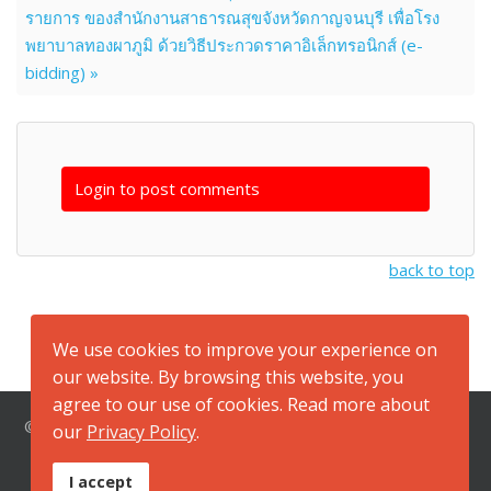
รายการ ของสำนักงานสาธารณสุขจังหวัดกาญจนบุรี เพื่อโรง
พยาบาลทองผาภูมิ ด้วยวิธีประกวดราคาอิเล็กทรอนิกส์ (e-
bidding) »
Login to post comments
back to top
We use cookies to improve your experience on
our website. By browsing this website, you
agree to our use of cookies. Read more about
© 2026 สำนักงานสาธารณสุขจังหวัดกาญจนบุรี ที่อยู่ ถนนแสงชู
our
Privacy Policy
.
โต ตำบลปากแพรก อำเภอเมือง จังหวัดกาญจนบุรี 71000
หมายเลขโทรศัพท์ 034-512961, 034-512417 หมายเลข
I accept