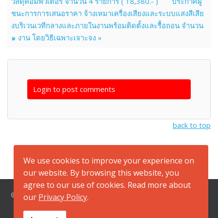
วัสดุคอมพิวเตอร์ จำนวน 4 รายการ ( 18,380.- )
ประกาศผู้
ชนะการการเสนอราคา จ้างเหมาเครื่องเสียงและระบบแสงสีเสีย
งบริเวนเวทีกลางและภายในงานพร้อมติดตั้งและรื้อถอน จำนวน
๑ งาน โดยวิธีเฉพาะเจาะจง »
Login to post comments
back to top
We use cookies to improve your experience on
our website. By browsing this website, you
agree to our use of cookies. Read more about
© 2026 สำนักงานสาธารณสุขจังหวัดกาญจนบุรี ที่อยู่ ถนนแสงชู
our
Privacy Policy
.
โต ตำบลปากแพรก อำเภอเมือง จังหวัดกาญจนบุรี 71000