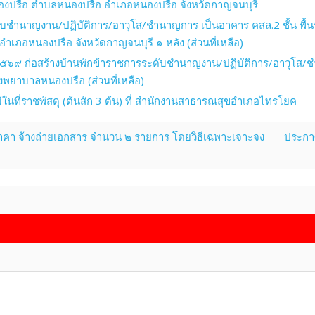
องปรือ ตำบลหนองปรือ อำเภอหนองปรือ จังหวัดกาญจนบุรี
ับชำนาญงาน/ปฏิบัติการ/อาวุโส/ชำนาญการ เป็นอาคาร คสล.2 ชั้น พื้
ภอหนองปรือ จังหวัดกาญจนบุรี ๑ หลัง (ส่วนที่เหลือ)
๕๖๙ ก่อสร้างบ้านพักข้าราชการระดับชำนาญงาน/ปฏิบัติการ/อาวุโส/ชำ
พยาบาลหนองปรือ (ส่วนที่เหลือ)
ที่ราชพัสดุ (ต้นสัก 3 ต้น) ที่ สำนักงานสาธารณสุขอำเภอไทรโยค
คา จ้างถ่ายเอกสาร จำนวน ๒ รายการ โดยวิธีเฉพาะเจาะจง
ประกาศ