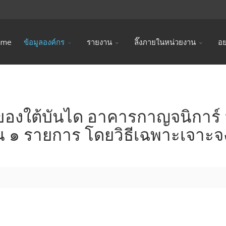
ome
ข้อมูลองค์กร
รายงาน
ลิ๊งภายในหน่วยงาน
อย
็บของใต้บันได อาคารกาญจนิการ
น ๑ รายการ โดยวิธีเฉพาะเจาะจ