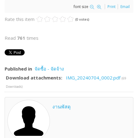
font size
Print
Email
Rate this item
(0 votes)
Read
761
times
Published in
จัดซื้อ - จัดจ้าง
Download attachments:
IMG_20240704_0002.pdf
(69
Downloads)
งานพัสดุ