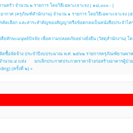
งานครัว จำนวน ๒ รายการ โดยวิธีเฉพาะเจาะจง ( ๑๘,๐๐๐.- )
บอากาศ (ครุภัณฑ์สำนักงาน) จำนวน ๑ รายการ โดยวิธีเฉพาะเจาะจง (๕
ับการคัดเลือก และสาระสำคัญของสัญญาหรือข้อตกลงเป็นหนังสือประจำไตร
อทักษะมนุษย์ปัจจัย เพื่อความปลอดภัยอย่างยั่งยืน (วัสดุสำนักงาน) โ
ัดซื้อจัดจ้าง ประจำปีงบประมาณ พ.ศ. ๒๕๖๒ รายการครุภัณฑ์ยานพา
จำนวน ๔ แห่ง
ยกเลิกประกาศประกวดราคาจ้างก่อสร้างอาคารผู้ป่
ng) (ครั้งที่ ๒) »