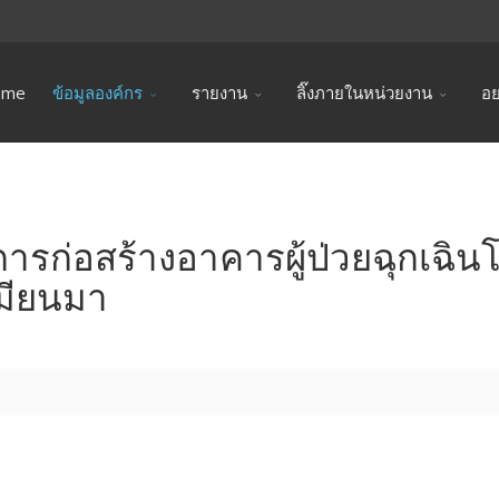
ome
ข้อมูลองค์กร
รายงาน
ลิ๊งภายในหน่วยงาน
อย
รก่อสร้างอาคารผู้ป่วยฉุกเฉิ
มียนมา