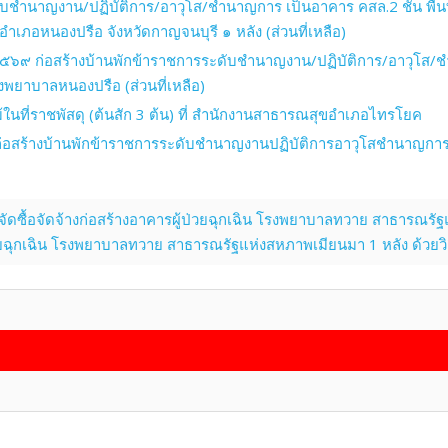
ับชำนาญงาน/ปฏิบัติการ/อาวุโส/ชำนาญการ เป็นอาคาร คสล.2 ชั้น พื้
ภอหนองปรือ จังหวัดกาญจนบุรี ๑ หลัง (ส่วนที่เหลือ)
๕๖๙ ก่อสร้างบ้านพักข้าราชการระดับชำนาญงาน/ปฏิบัติการ/อาวุโส/ชำ
พยาบาลหนองปรือ (ส่วนที่เหลือ)
ที่ราชพัสดุ (ต้นสัก 3 ต้น) ที่ สำนักงานสาธารณสุขอำเภอไทรโยค
สร้างบ้านพักข้าราชการระดับชำนาญงานปฏิบัติการอาวุโสชำนาญการ อา
ดซื้อจัดจ้างก่อสร้างอาคารผู้ป่วยฉุกเฉิน โรงพยาบาลทวาย สาธารณรัฐ
ฉุกเฉิน โรงพยาบาลทวาย สาธารณรัฐแห่งสหภาพเมียนมา 1 หลัง ด้วยวิธ