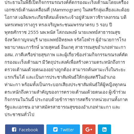
ประธานในพิธีเปิดกิจกรรมรณรงค์คัดกรองมะเร็งเต้านมโดยเครื่อง
เอกซเรย์เต้านมเคลื่อนที่ (Mammogram) ในสตรีกลุ่มเสี่ยงและด้อย
โอกาส เฉลิมพระเกียรติสมเด็จพระเจ้าอยู่หัวมหาวชิราลงกรณ บดิ
นทรเทพยวรางกูร ทรงเจริญพระชนมพรรษาครบ 5 รอบ ปี
พุทธศักราช 2555 นพ.พนัส โสภณพงษ์ นายแพทย์สาธารณสุข
จังหวัดกาญจนบุรี นายแพทย์อิทธพล จรัสโอฬาร ผู้อำนวยการโรง
พยาบาลมะการักษ์
นายสุคนธ์ อินเกตุ สาธารณสุขอำเภอท่ามะกา
อสม. ภาคีเครือข่ายสุขภาพ และผู้เกี่ยวข้องร่วมกิจกรรมรณรงค์คัด
กรองมะเร็งเต้านมฯ มีวัตถุประสงค์เพื่อสร้างความตระหนักถึงการ
ตรวจเต้านมด้วยตนเองอย่างถูกต้อง สามารถค้นหามะเร็งในระยะ
แรกเริ่มได้ และเป็นการประชาสัมพันธ์ให้กลุ่มสตรีในอำเภอ
ท่ามะกา พร้อมทั้งเป็นกระบอกเสียงประชาสัมพันธ์ให้ผู้หญิงทุกคน
ตระหนักถึงความสำคัญของการตรวจเต้านมด้วยตนเอง ผู้เข้าร่วม
กิจกรรมในวันนี้ ประกอบด้วยข้าราชการสตรีจากหน่วยงานทั้งภาค
รัฐและเอกชน อาสาสมัครสาธารณสุขของอำเภอท่ามะกา และ
ประชาชนทั่วไป
Facebook
Twitter