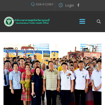
034-512961
Login