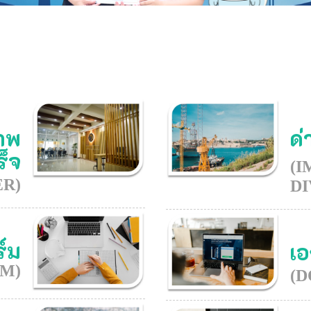
ภาพ
ด
ร็จ
(I
ER)
DI
์ม
เ
M)
(