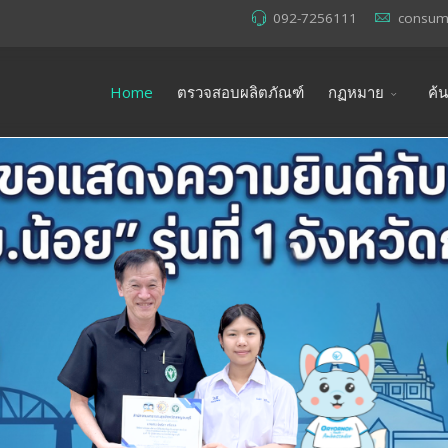
092-7256111
consum
Home
ตรวจสอบผลิตภัณฑ์
กฏหมาย
ค้